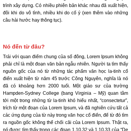
trình xây dựng. Có nhiều phiên bản khác nhau đã xuất hiện,
đôi khi do vô tình, nhiều khi do cố ý (xen thêm vào những
câu hài hước hay thông tục).
Nó đến từ đâu?
Trái với quan điểm chung của số đông, Lorem Ipsum không
phải chỉ là một đoạn văn bản ngẫu nhiên. Người ta tìm thấy
nguồn gốc của nó từ những tác phẩm văn học la-tinh cổ
điển xuất hiện từ năm 45 trước Công Nguyên, nghĩa là nó
đã có khoảng hơn 2000 tuổi. Một giáo sư của trường
Hampden-Sydney College (bang Virginia – Mỹ) quan tâm
tới một trong những từ la-tinh khó hiểu nhất, “consectetur”,
trích từ một đoạn của Lorem Ipsum, và đã nghiên cứu tất cả
các ứng dụng của từ này trong văn học cổ điển, để từ đó tìm
ra nguồn gốc không thể chối cãi của Lorem Ipsum. Thật ra,
nó được tìm thấy trong các đoạn 1.10.32 và 1.10.33 của “De