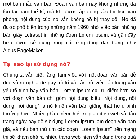
một bản mẫu văn bản. Đoạn văn bản này không những đã
tồn tại năm thế kỉ, mà khi được áp dụng vào tin học văn
phòng, nội dung của nó vẫn không hề bị thay đổi. Nó đã
được phổ biến trong những năm 1960 nhờ việc bán những
bản giấy Letraset in những đoạn Lorem Ipsum, và gần đây
hơn, được sử dụng trong các ứng dụng dàn trang, như
Aldus PageMaker.
Tại sao lại sử dụng nó?
Chúng ta vẫn biết rằng, làm việc với một đoạn văn bản dễ
đọc và rõ nghĩa dễ gây rối trí và cản trở việc tập trung vào
yếu tố trình bày văn bản. Lorem Ipsum có ưu điểm hơn so
với đoạn văn bản chỉ gồm nội dung kiểu “Nội dung, nội
dung, nội dung” là nó khiến văn bản giống thật hơn, bình
thường hơn. Nhiều phần mềm thiết kế giao diện web và dàn
trang ngày nay đã sử dụng Lorem Ipsum làm đoạn văn bản
giả, và nếu bạn thử tìm các đoạn “Lorem ipsum” trên mạng
thì sẽ khám phá ra nhiều trang web hiện vẫn đang trong quá