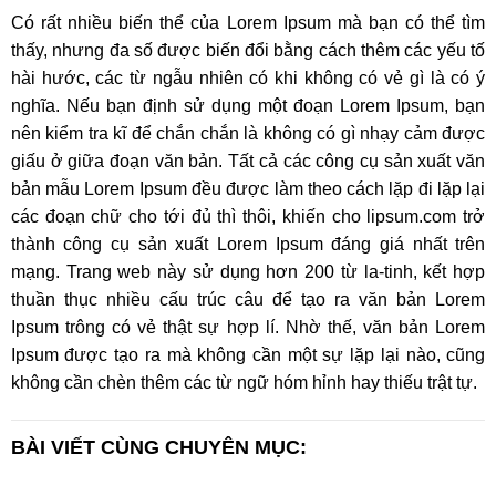
Có rất nhiều biến thể của Lorem Ipsum mà bạn có thể tìm
thấy, nhưng đa số được biến đổi bằng cách thêm các yếu tố
hài hước, các từ ngẫu nhiên có khi không có vẻ gì là có ý
nghĩa. Nếu bạn định sử dụng một đoạn Lorem Ipsum, bạn
nên kiểm tra kĩ để chắn chắn là không có gì nhạy cảm được
giấu ở giữa đoạn văn bản. Tất cả các công cụ sản xuất văn
bản mẫu Lorem Ipsum đều được làm theo cách lặp đi lặp lại
các đoạn chữ cho tới đủ thì thôi, khiến cho lipsum.com trở
thành công cụ sản xuất Lorem Ipsum đáng giá nhất trên
mạng. Trang web này sử dụng hơn 200 từ la-tinh, kết hợp
thuần thục nhiều cấu trúc câu để tạo ra văn bản Lorem
Ipsum trông có vẻ thật sự hợp lí. Nhờ thế, văn bản Lorem
Ipsum được tạo ra mà không cần một sự lặp lại nào, cũng
không cần chèn thêm các từ ngữ hóm hỉnh hay thiếu trật tự.
BÀI VIẾT CÙNG CHUYÊN MỤC: