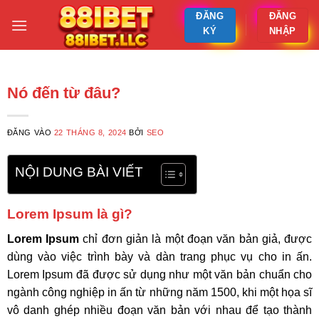
ĐĂNG
ĐĂNG
KÝ
NHẬP
Nó đến từ đâu?
ĐĂNG VÀO
22 THÁNG 8, 2024
BỞI
SEO
NỘI DUNG BÀI VIẾT
Lorem Ipsum là gì?
Lorem Ipsum
chỉ đơn giản là một đoạn văn bản giả, được
dùng vào việc trình bày và dàn trang phục vụ cho in ấn.
Lorem Ipsum đã được sử dụng như một văn bản chuẩn cho
ngành công nghiệp in ấn từ những năm 1500, khi một họa sĩ
vô danh ghép nhiều đoạn văn bản với nhau để tạo thành