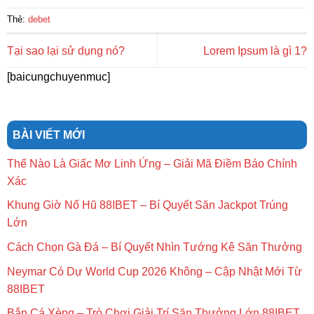
Thẻ:
debet
Tại sao lại sử dụng nó?
Lorem Ipsum là gì 1?
[baicungchuyenmuc]
BÀI VIẾT MỚI
Thế Nào Là Giấc Mơ Linh Ứng – Giải Mã Điềm Báo Chính
Xác
Khung Giờ Nổ Hũ 88IBET – Bí Quyết Săn Jackpot Trúng
Lớn
Cách Chọn Gà Đá – Bí Quyết Nhìn Tướng Kê Săn Thưởng
Neymar Có Dự World Cup 2026 Không – Cập Nhật Mới Từ
88IBET
Bắn Cá Xèng – Trò Chơi Giải Trí Săn Thưởng Lớn 88IBET