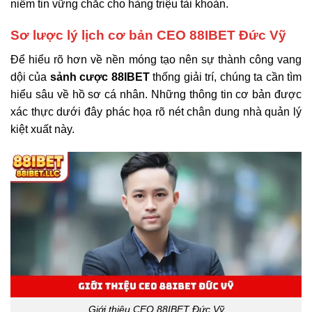
niềm tin vững chắc cho hàng triệu tài khoản.
Sơ lược lý lịch cơ bản CEO 88IBET Đức Vỹ
Để hiểu rõ hơn về nền móng tạo nên sự thành công vang
dội của
sảnh cược 88IBET
thống giải trí, chúng ta cần tìm
hiểu sâu về hồ sơ cá nhân. Những thông tin cơ bản được
xác thực dưới đây phác họa rõ nét chân dung nhà quản lý
kiệt xuất này.
Giới thiệu CEO 88IBET Đức Vỹ