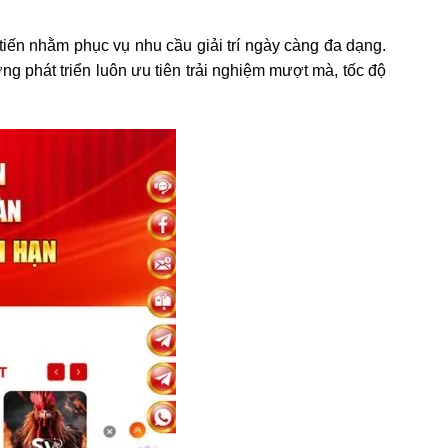
 tiến nhằm phục vụ nhu cầu giải trí ngày càng đa dạng.
 phát triển luôn ưu tiên trải nghiệm mượt mà, tốc độ