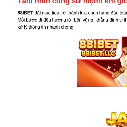
Tầm nhìn cùng sứ mệnh khi giớ
88IBET
đặt mục tiêu trở thành lựa chọn hàng đầu toàn
Mỗi bước đi đều hướng tới bền vững, khẳng định vị t
xử lý thông tin nhanh chóng.