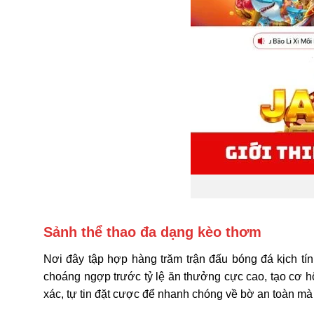
Sảnh thể thao đa dạng kèo thơm
Nơi đây tập hợp hàng trăm trận đấu bóng đá kịch tí
choáng ngợp trước tỷ lệ ăn thưởng cực cao, tạo cơ h
xác, tự tin đặt cược để nhanh chóng về bờ an toàn mà 