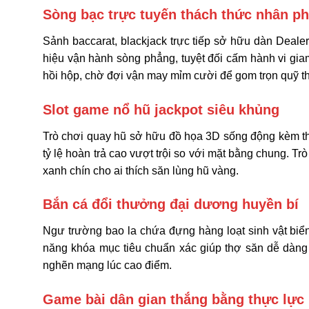
Sòng bạc trực tuyến thách thức nhân p
Sảnh baccarat, blackjack trực tiếp sở hữu dàn Dealer
hiệu vận hành sòng phẳng, tuyệt đối cấm hành vi giam
hồi hộp, chờ đợi vận may mỉm cười để gom trọn quỹ t
Slot game nổ hũ jackpot siêu khủng
Trò chơi quay hũ sở hữu đồ họa 3D sống động kèm theo
tỷ lệ hoàn trả cao vượt trội so với mặt bằng chung. Trò
xanh chín cho ai thích săn lùng hũ vàng.
Bắn cá đổi thưởng đại dương huyền bí
Ngư trường bao la chứa đựng hàng loạt sinh vật biển
năng khóa mục tiêu chuẩn xác giúp thợ săn dễ dàng tiê
nghẽn mạng lúc cao điểm.
Game bài dân gian thắng bằng thực lực