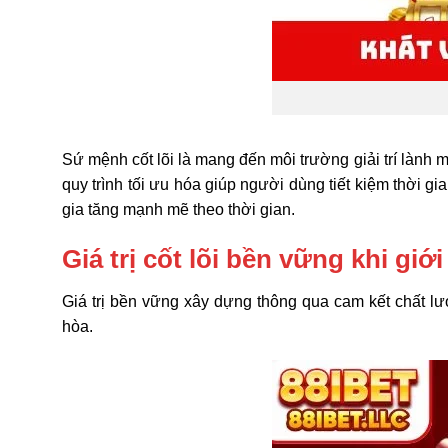
Sứ mệnh cốt lõi là mang đến môi trường giải trí lành m
quy trình tối ưu hóa giúp người dùng tiết kiệm thời g
gia tăng mạnh mẽ theo thời gian.
Giá trị cốt lõi bền vững khi giớ
Giá trị bền vững xây dựng thông qua cam kết chất lư
hòa.