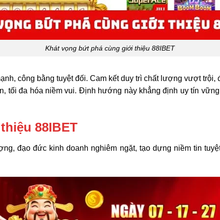
Khát vọng bứt phá cùng giới thiệu 88IBET
ạnh, công bằng tuyệt đối. Cam kết duy trì chất lượng vượt trội
ian, tối đa hóa niềm vui. Định hướng này khẳng định uy tín vữ
i thiệu 88IBET
ợng, đạo đức kinh doanh nghiêm ngặt, tạo dựng niềm tin tuyệt 