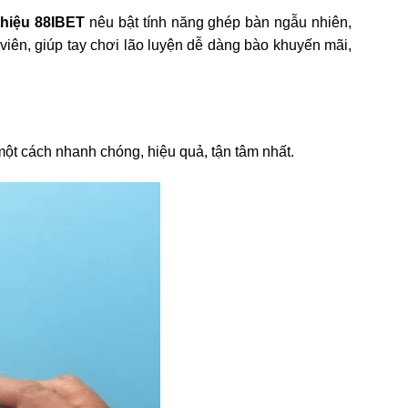
thiệu 88IBET
nêu bật tính năng ghép bàn ngẫu nhiên,
 viên, giúp tay chơi lão luyện dễ dàng bào khuyến mãi,
một cách nhanh chóng, hiệu quả, tận tâm nhất.