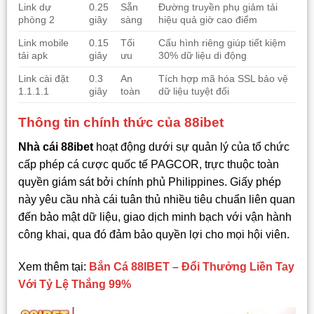
Link dự
0.25
Sẵn
Đường truyền phụ giảm tải
phòng 2
giây
sàng
hiệu quả giờ cao điểm
Link mobile
0.15
Tối
Cấu hình riêng giúp tiết kiệm
tải apk
giây
ưu
30% dữ liệu di động
Link cài đặt
0.3
An
Tích hợp mã hóa SSL bảo vệ
1.1.1.1
giây
toàn
dữ liệu tuyệt đối
Thông tin chính thức của 88ibet
Nhà cái 88ibet
hoạt động dưới sự quản lý của tổ chức
cấp phép cá cược quốc tế PAGCOR, trực thuộc toàn
quyền giám sát bởi chính phủ Philippines. Giấy phép
này yêu cầu nhà cái tuân thủ nhiều tiêu chuẩn liên quan
đến bảo mật dữ liệu, giao dịch minh bạch với vận hành
công khai, qua đó đảm bảo quyền lợi cho mọi hội viên.
Xem thêm tại:
Bắn Cá 88IBET – Đổi Thưởng Liền Tay
Với Tỷ Lệ Thắng 99%