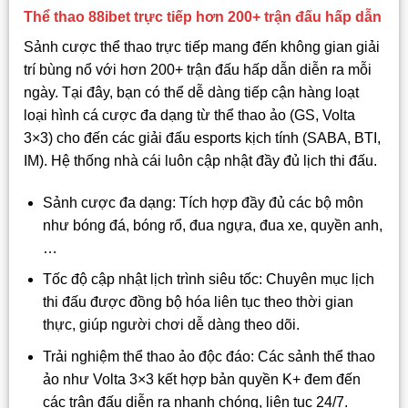
Thể thao 88ibet trực tiếp hơn 200+ trận đấu hấp dẫn
Sảnh cược thể thao trực tiếp mang đến không gian giải
trí bùng nổ với hơn 200+ trận đấu hấp dẫn diễn ra mỗi
ngày. Tại đây, bạn có thể dễ dàng tiếp cận hàng loạt
loại hình cá cược đa dạng từ thể thao ảo (GS, Volta
3×3) cho đến các giải đấu esports kịch tính (SABA, BTI,
IM). Hệ thống nhà cái luôn cập nhật đầy đủ lịch thi đấu.
Sảnh cược đa dạng: Tích hợp đầy đủ các bộ môn
như bóng đá, bóng rổ, đua ngựa, đua xe, quyền anh,
…
Tốc độ cập nhật lịch trình siêu tốc: Chuyên mục lịch
thi đấu được đồng bộ hóa liên tục theo thời gian
thực, giúp người chơi dễ dàng theo dõi.
Trải nghiệm thể thao ảo độc đáo: Các sảnh thể thao
ảo như Volta 3×3 kết hợp bản quyền K+ đem đến
các trận đấu diễn ra nhanh chóng, liên tục 24/7.