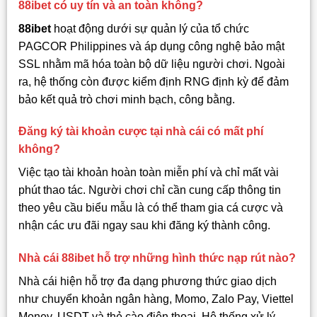
88ibet có uy tín và an toàn không?
88ibet
hoạt động dưới sự quản lý của tổ chức
PAGCOR Philippines và áp dụng công nghệ bảo mật
SSL nhằm mã hóa toàn bộ dữ liệu người chơi. Ngoài
ra, hệ thống còn được kiểm định RNG định kỳ để đảm
bảo kết quả trò chơi minh bạch, công bằng.
Đăng ký tài khoản cược tại nhà cái có mất phí
không?
Việc tạo tài khoản hoàn toàn miễn phí và chỉ mất vài
phút thao tác. Người chơi chỉ cần cung cấp thông tin
theo yêu cầu biểu mẫu là có thể tham gia cá cược và
nhận các ưu đãi ngay sau khi đăng ký thành công.
Nhà cái 88ibet hỗ trợ những hình thức nạp rút nào?
Nhà cái hiện hỗ trợ đa dạng phương thức giao dịch
như chuyển khoản ngân hàng, Momo, Zalo Pay, Viettel
Money, USDT và thẻ cào điện thoại. Hệ thống xử lý