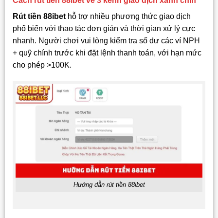
Cách rút tiền 88ibet về 3 kênh giao dịch xanh chín
Rút tiền 88ibet
hỗ trợ nhiều phương thức giao dịch
phổ biến với thao tác đơn giản và thời gian xử lý cực
nhanh. Người chơi vui lòng kiểm tra số dư các ví NPH
+ quỹ chính trước khi đặt lệnh thanh toán, với hạn mức
cho phép >100K.
Hướng dẫn rút tiền 88ibet