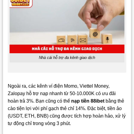
Nhà cái hỗ trợ đa kênh giao dịch
Ngoài ra, các kênh ví điện Momo, Viettel Money,
Zalopay hỗ trợ nạp nhanh từ 50-10.000K có ưu đãi
hoàn trả 3%. Bạn cũng có thể
nạp tiền 88ibet
bằng thẻ
cào tiện lợi với phí gạch thẻ chỉ 14%. Đặc biệt, tiền ảo
(USDT, ETH, BNB) cũng được tích hợp hoàn hảo, xử lý
tự động chỉ trong vòng 3 phút.