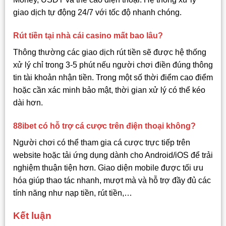
giao dịch tự động 24/7 với tốc độ nhanh chóng.
Rút tiền tại nhà cái casino mất bao lâu?
Thông thường các giao dịch rút tiền sẽ được hệ thống
xử lý chỉ trong 3-5 phút nếu người chơi điền đúng thông
tin tài khoản nhận tiền. Trong một số thời điểm cao điểm
hoặc cần xác minh bảo mật, thời gian xử lý có thể kéo
dài hơn.
88ibet có hỗ trợ cá cược trên điện thoại không?
Người chơi có thể tham gia cá cược trực tiếp trên
website hoặc tải ứng dụng dành cho Android/iOS để trải
nghiệm thuận tiện hơn. Giao diện mobile được tối ưu
hóa giúp thao tác nhanh, mượt mà và hỗ trợ đầy đủ các
tính năng như nạp tiền, rút tiền,…
Kết luận