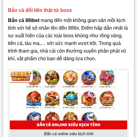
Bắn cá đổi tiền thật từ boss
Bắn cá 88ibet
mang đến một không gian săn mồi kịch
tính với hệ số nhân lên đến 888x. Điểm hấp dẫn nhất là
sự xuất hiện của các loài boss khủng như rồng vàng,
tiên cá, tàu ma,… với sức mạnh vượt trội. Trong quá
trình tham gia, nhà cái còn thường xuyên phân phát vũ
khí, vật phẩm cho bạn dễ dàng lựa chọn.
Bắn cá online siêu kịch tính