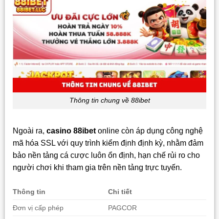
Thông tin chung về 88ibet
Ngoài ra,
casino
88ibet
online còn áp dụng công nghệ
mã hóa SSL với quy trình kiểm định định kỳ, nhằm đảm
bảo nền tảng cá cược luôn ổn định, hạn chế rủi ro cho
người chơi khi tham gia trên nền tảng trực tuyến.
Thông tin
Chi tiết
Đơn vị cấp phép
PAGCOR