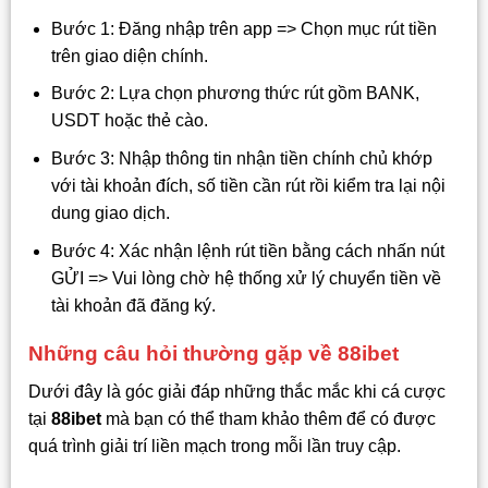
Bước 1: Đăng nhập trên app => Chọn mục rút tiền
trên giao diện chính.
Bước 2: Lựa chọn phương thức rút gồm BANK,
USDT hoặc thẻ cào.
Bước 3: Nhập thông tin nhận tiền chính chủ khớp
với tài khoản đích, số tiền cần rút rồi kiểm tra lại nội
dung giao dịch.
Bước 4: Xác nhận lệnh rút tiền bằng cách nhấn nút
GỬI => Vui lòng chờ hệ thống xử lý chuyển tiền về
tài khoản đã đăng ký.
Những câu hỏi thường gặp về 88ibet
Dưới đây là góc giải đáp những thắc mắc khi cá cược
tại
88ibet
mà bạn có thể tham khảo thêm để có được
quá trình giải trí liền mạch trong mỗi lần truy cập.