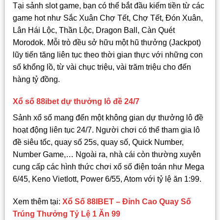
Tại sảnh slot game, bạn có thể bắt đầu kiếm tiền từ các
game hot như Sắc Xuân Chợ Tết, Chợ Tết, Đón Xuân,
Lân Hái Lộc, Thần Lộc, Dragon Ball, Càn Quét
Morodok. Mỗi trò đều sở hữu một hũ thưởng (Jackpot)
lũy tiến tăng liên tục theo thời gian thực với những con
số khổng lồ, từ vài chục triệu, vài trăm triệu cho đến
hàng tỷ đồng.
Xổ số 88ibet dự thưởng lô đề 24/7
Sảnh xổ số mang đến một không gian dự thưởng lô đề
hoạt động liên tục 24/7. Người chơi có thể tham gia lô
đề siêu tốc, quay số 25s, quay số, Quick Number,
Number Game,… Ngoài ra, nhà cái còn thường xuyên
cung cấp các hình thức chơi xổ số điện toán như Mega
6/45, Keno Vietlott, Power 6/55, Atom với tỷ lệ ăn 1:99.
Xem thêm tại:
Xổ Số 88IBET – Đỉnh Cao Quay Số
Trúng Thưởng Tỷ Lệ 1 Ăn 99