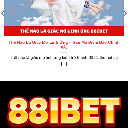
Thế Nào Là Giấc Mơ Linh Ứng – Giải Mã Điềm Báo Chính
Xác
Thế nào là giấc mơ linh ứng luôn trở thành đề tài thu hút sự
[...]