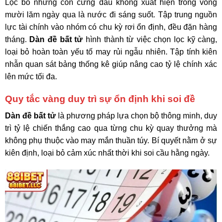
Lọc bỏ những con cứng đầu không xuất hiện trong vòng
mười lăm ngày qua là nước đi sáng suốt. Tập trung nguồn
lực tài chính vào nhóm có chu kỳ rơi ổn định, đều đặn hàng
tháng.
Dàn đề bất tử
hình thành từ việc chọn lọc kỹ càng,
loại bỏ hoàn toàn yếu tố may rủi ngẫu nhiên. Tập tính kiên
nhẫn quan sát bảng thống kê giúp nâng cao tỷ lệ chính xác
lên mức tối đa.
Quy tắc vàng duy trì sự ổn định khi soi đề
Dàn đề bất tử
là phương pháp lựa chọn bộ thông minh, duy
trì tỷ lệ chiến thắng cao qua từng chu kỳ quay thưởng mà
không phụ thuộc vào may mắn thuần túy. Bí quyết nằm ở sự
kiên định, loại bỏ cảm xúc nhất thời khi soi cầu hằng ngày.