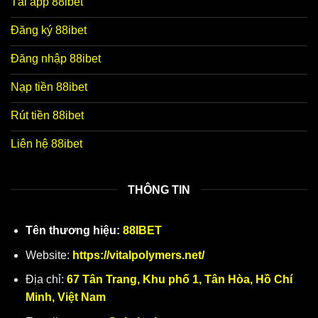
Tải app 88ibet
Đăng ký 88ibet
Đăng nhập 88ibet
Nạp tiền 88ibet
Rút tiền 88ibet
Liên hệ 88ibet
THÔNG TIN
Tên thương hiệu:
88IBET
Website:
https://vitalpolymers.net/
Địa chỉ:
67 Tân Trang, Khu phố 1, Tân Hòa, Hồ Chí
Minh, Việt Nam