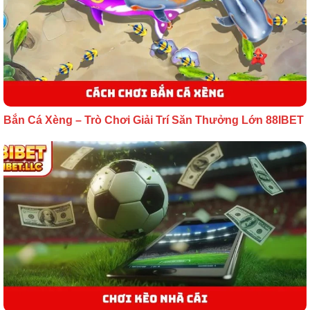
Bắn Cá Xèng – Trò Chơi Giải Trí Săn Thưởng Lớn 88IBET