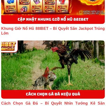
Khung Giờ Nổ Hũ 88IBET – Bí Quyết Săn Jackpot Trúng
Lớn
Cách Chọn Gà Đá – Bí Quyết Nhìn Tướng Kê Săn