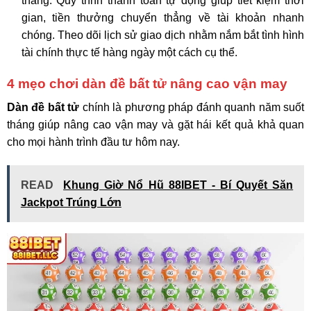
thắng. Quy trình thanh toán tự động giúp tiết kiệm thời
gian, tiền thưởng chuyển thẳng về tài khoản nhanh
chóng. Theo dõi lịch sử giao dịch nhằm nắm bắt tình hình
tài chính thực tế hàng ngày một cách cụ thể.
4 mẹo chơi dàn đề bất tử nâng cao vận may
Dàn đề bất tử
chính là phương pháp đánh quanh năm suốt
tháng giúp nâng cao vận may và gặt hái kết quả khả quan
cho mọi hành trình đầu tư hôm nay.
READ
Khung Giờ Nổ Hũ 88IBET - Bí Quyết Săn
Jackpot Trúng Lớn