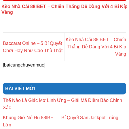
Kèo Nhà Cái 88IBET – Chiến Thắng Dễ Dàng Với 4 Bí Kíp
Vàng
Kèo Nhà Cái 88IBET – Chiến
Baccarat Online – 5 Bí Quyết
Thắng Dễ Dàng Với 4 Bí Kíp
Chơi Hay Như Cao Thủ Thật
Vàng
[baicungchuyenmuc]
BÀI VIẾT MỚI
Thế Nào Là Giấc Mơ Linh Ứng – Giải Mã Điềm Báo Chính
Xác
Khung Giờ Nổ Hũ 88IBET – Bí Quyết Săn Jackpot Trúng
Lớn