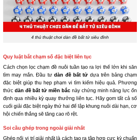
4 thủ thuật chơi dàn đề bất tử siêu đỉnh
Quy luật bắt chạm số đặc biệt liên tục
Cách chọn lọc chạm đề nuôi tuần tạo ra lợi thế lớn khi săn
tìm may mắn. Đầu tư
dàn đề bất tử
dựa trên bảng chạm
đặc biệt giúp thu hẹp phạm vi tìm kiếm hiệu quả. Phương
thức
dàn đề bất tử miền bắc
này chứng minh năng lực ổn
định qua nhiều kỳ quay thưởng liên tục. Hãy gom tất cả số
cuối giải đặc biệt ngày thứ hai để lập khung nuôi dài hạn, cơ
hội chiến thắng sẽ tăng cao rõ rệt.
Soi cầu ghép trong ngoài giải nhất
Ghép nối vị trí giải nhất là cách tạo ra tập hợp cực kỳ chuẩn