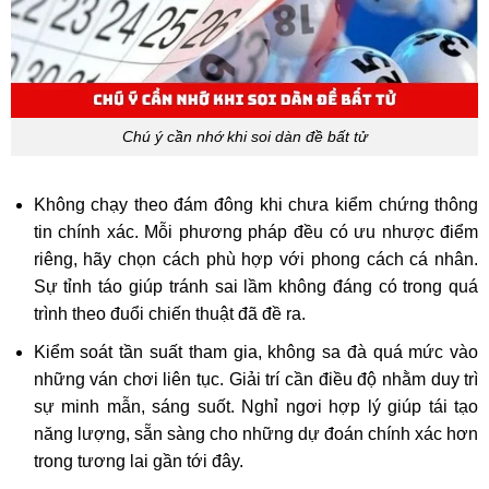
Chú ý cần nhớ khi soi dàn đề bất tử
Không chạy theo đám đông khi chưa kiểm chứng thông
tin chính xác. Mỗi phương pháp đều có ưu nhược điểm
riêng, hãy chọn cách phù hợp với phong cách cá nhân.
Sự tỉnh táo giúp tránh sai lầm không đáng có trong quá
trình theo đuổi chiến thuật đã đề ra.
Kiểm soát tần suất tham gia, không sa đà quá mức vào
những ván chơi liên tục. Giải trí cần điều độ nhằm duy trì
sự minh mẫn, sáng suốt. Nghỉ ngơi hợp lý giúp tái tạo
năng lượng, sẵn sàng cho những dự đoán chính xác hơn
trong tương lai gần tới đây.